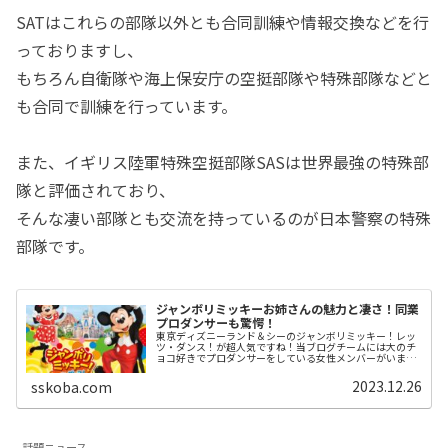
SATはこれらの部隊以外とも合同訓練や情報交換などを行
っておりますし、
もちろん自衛隊や海上保安庁の空挺部隊や特殊部隊などと
も合同で訓練を行っています。
また、イギリス陸軍特殊空挺部隊SASは世界最強の特殊部
隊と評価されており、
そんな凄い部隊とも交流を持っているのが日本警察の特殊
部隊です。
ジャンボリミッキーお姉さんの魅力と凄さ！同業
プロダンサーも驚愕！
東京ディズニーランド＆シーのジャンボリミッキー！レッ
ツ・ダンス！が超人気ですね！当ブログチームには大のチ
ョコ好きでプロダンサーをしている女性メンバーがいます
が、先日、彼女がプライベートでジャンボリミッキー！レ
ッツ・ダンス！を観て来ました。彼...
2023.12.26
sskoba.com
話題ニュース