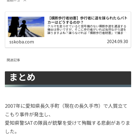
【横断歩行者妨害】歩行者に道を譲られたらパト
カーはどうするのか？
クルマを走らせていると信号機のない横断歩道を通過する
機会は多いですが、そこに歩行者がいれば当然ながら道を
譲りますよね？譲らなければ「横断歩行者妨害」で捕まっ
てしまいます。しかし、なんらかの事情があって歩行者か
ら譲られることも多いです。誰もが...
2024.09.30
sskoba.com
関連記事
まとめ
2007年に愛知県長久手町（現在の長久手市）で人質立て
こもり事件が発生し、
愛知県警SATの隊員が銃撃を受けて殉職する悲劇がありま
した。