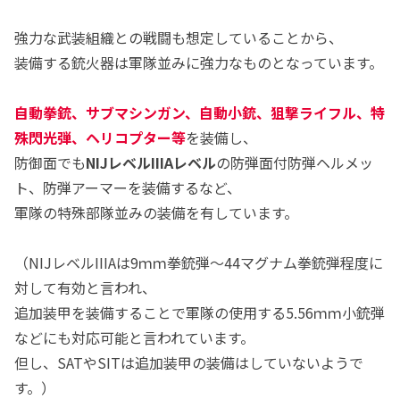
強力な武装組織との戦闘も想定していることから、
装備する銃火器は軍隊並みに強力なものとなっています。
自動拳銃、サブマシンガン、自動小銃、狙撃ライフル、特
殊閃光弾、ヘリコプター等
を装備し、
防御面でも
NIJレベルIIIAレベル
の防弾面付防弾ヘルメッ
ト、防弾アーマーを装備するなど、
軍隊の特殊部隊並みの装備を有しています。
（NIJレベルIIIAは9ｍｍ拳銃弾～44マグナム拳銃弾程度に
対して有効と言われ、
追加装甲を装備することで軍隊の使用する5.56ｍｍ小銃弾
などにも対応可能と言われています。
但し、SATやSITは追加装甲の装備はしていないようで
す。）