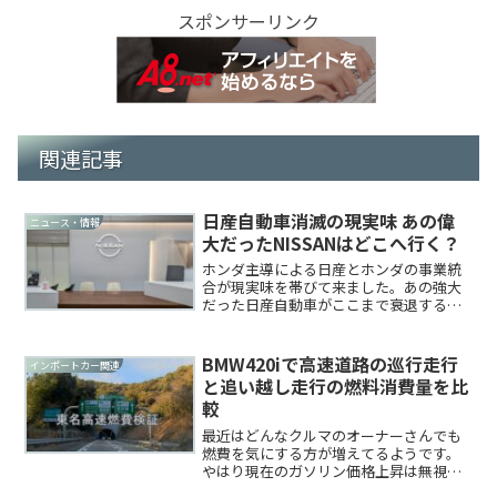
スポンサーリンク
関連記事
日産自動車消滅の現実味 あの偉
ニュース・情報
大だったNISSANはどこへ行く？
ホンダ主導による日産とホンダの事業統
合が現実味を帯びて来ました。あの強大
だった日産自動車がここまで衰退するな
んて予想もしなかったです。かつて1999
年に事実上ルノーに買収されたときも悲
しかったですが、今回はもっと悲しく厳
BMW420iで高速道路の巡行走行
インポートカー関連
しい話しですね。関連...
と追い越し走行の燃料消費量を比
較
最近はどんなクルマのオーナーさんでも
燃費を気にする方が増えてるようです。
やはり現在のガソリン価格上昇は無視で
きるレベルではないということでしょう