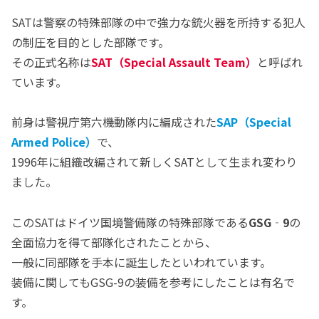
SATは警察の特殊部隊の中で強力な銃火器を所持する犯人
の制圧を目的とした部隊です。
その正式名称は
SAT（Special Assault Team）
と呼ばれ
ています。
前身は警視庁第六機動隊内に編成された
SAP（Special
Armed Police）
で、
1996年に組織改編されて新しくSATとして生まれ変わり
ました。
このSATはドイツ国境警備隊の特殊部隊である
GSG‐9
の
全面協力を得て部隊化されたことから、
一般に同部隊を手本に誕生したといわれています。
装備に関してもGSG-9の装備を参考にしたことは有名で
す。