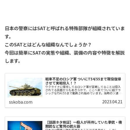
日本の警察にはSATと呼ばれる特殊部隊が組織されていま
す。
このSATとはどんな組織なんでしょうか？
今回は簡単にSATの実態や組織、装備の内容や特徴を解説
します。
戦車不足のロシア軍 ついにT54/55まで現役復帰
させて実戦投入！？
ウクライナに侵攻してるロシア軍が苦戦してることは投入
されてる兵器からもあきらかで、ここへ来てついに超クラ
シックなT54/55まで動員され始めています。当時のソ連軍
がこのT54/55を配備した1950年代というのは、フランス
軍がドイツから鹵獲...
2023.04.21
sskoba.com
【話題ネタ検証】一般人が所持していた拳銃・機
関銃など驚愕の銃火器
日本では簡単に銃を所持することはできません。しかし、