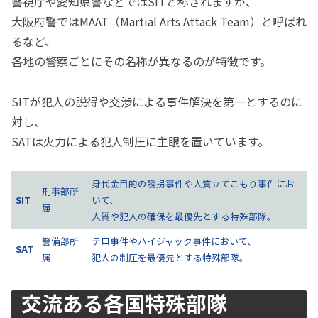
警視庁や愛知県警などではSITと称されますが、
大阪府警ではMAAT（Martial Arts Attack Team）と呼ばれ
るなど、
各地の警察ごとにその名称が異なるのが特徴です。
SITが犯人の説得や交渉による事件解決を第一とするのに
対し、
SATは火力による犯人制圧に主眼を置いています。
身代金目的の誘拐事件や人質立てこもり事件にお
刑事部所
SIT
いて、
属
人質や犯人の確保を最優先とする特殊部隊。
警備部所
テロ事件やハイジャック事件において、
SAT
属
犯人の制圧を最優先とする特殊部隊。
交流ある各国特殊部隊