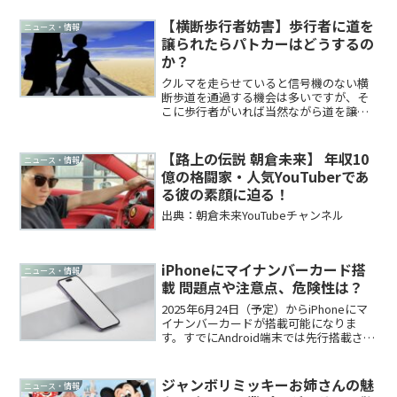
か…今回は東名高速道路で走り方によっ
て燃費がどう変化するのか検証してみま
【横断歩行者妨害】歩行者に道を
ニュース・情報
した。燃費の違いや変化に...
譲られたらパトカーはどうするの
か？
クルマを走らせていると信号機のない横
断歩道を通過する機会は多いですが、そ
こに歩行者がいれば当然ながら道を譲り
ますよね？譲らなければ「横断歩行者妨
害」で捕まってしまいます。しかし、な
んらかの事情があって歩行者から譲られ
【路上の伝説 朝倉未来】 年収10
ニュース・情報
ることも多いです。誰もが...
億の格闘家・人気YouTuberであ
る彼の素顔に迫る！
出典：朝倉未来YouTubeチャンネル
iPhoneにマイナンバーカード搭
ニュース・情報
載 問題点や注意点、危険性は？
2025年6月24日（予定）からiPhoneにマ
イナンバーカードが搭載可能になりま
す。すでにAndroid端末では先行搭載され
てますが、いよいよiPhoneにも搭載で
す。気になるメリットやデメリット、要
注意点や危険性はどうなんでしょうか？
ジャンボリミッキーお姉さんの魅
ニュース・情報
そ...