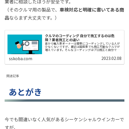
業者に相談したほうが安全です。
（そのクルマ用の製品で、
車検対応と明確に書いてある商
品
ならまず大丈夫です。）
クルマのコーディング 自分で施工するのは危
険？業者施工との違い
昔から輸入車オーナーは愛車にコーディングしている人が
少なくないですが、最近は国産車でも施工可能なクルマが
増えています。そんなコーディングはプロ施工と自分でツ
ールを使って施工する方法がありますが、施工ツールが安
価に出回った現在はセルフ施工する...
2023.02.08
sskoba.com
関連記事
あとがき
今でも間違いなく人気があるシーケンシャルウインカーで
すが、