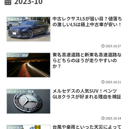
2023-10
中古レクサスLSが狙い目？値落ち
自動車関連
の激しいLSは極上中古車が安い！
2023.10.27
東名高速道路と新東名高速道路な
ニュース・情報
らどちらのほうが走りやすいの
か？
2023.10.21
メルセデスの人気SUV！ベンツ
インポートカー関連
GLBクラスが好まれる理由を検証
2023.10.14
台風や豪雨といった天災によって
自動車関連