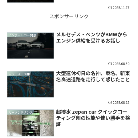
2025.11.17
スポンサーリンク
メルセデス・ベンツがBMWから
インポートカー関連
エンジン供給を受けるお話し
2025.08.30
大型連休初日の名神、東名、新東
ニュース・情報
名高速道路を走行して感じたこと
2025.08.12
超撥水 zepan car クイックコー
カーメンテナンス
ティング剤の性能や使い勝手を検
証