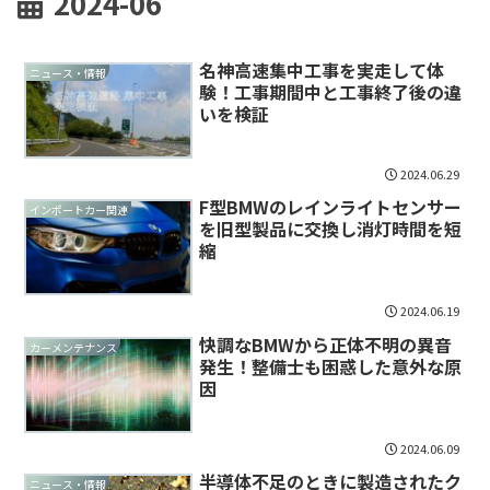
2024-06
名神高速集中工事を実走して体
ニュース・情報
験！工事期間中と工事終了後の違
いを検証
2024.06.29
F型BMWのレインライトセンサー
インポートカー関連
を旧型製品に交換し消灯時間を短
縮
2024.06.19
快調なBMWから正体不明の異音
カーメンテナンス
発生！整備士も困惑した意外な原
因
2024.06.09
半導体不足のときに製造されたク
ニュース・情報