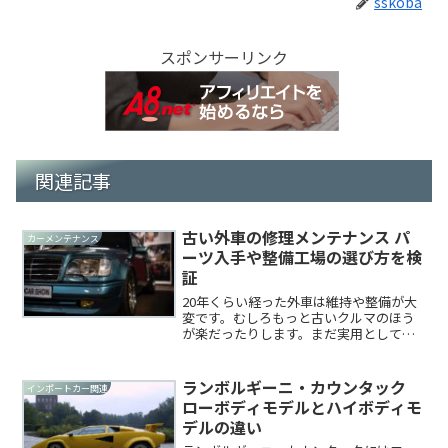
sskoba
スポンサーリンク
関連記事
古い外車の修理メンテナンス パ
カーメンテナンス
ーツ入手や整備工場の選び方を検
証
20年くらい経った外車は維持や整備が大
変です。むしろもっと古いクルマのほう
が楽だったりします。まだ実用として乗
られている中途半端に古い外車のメンテ
ナンスに関して、整備工場の選び方や整
備の最善策を考えてみましょう。パーツ
ランボルギーニ・カウンタック
インポートカー関連
入手が難しくなるある程...
ローボディモデルとハイボディモ
デルの違い