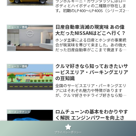
ランボルギーニ・カウンタックにはロー
ボディとハイボディの二種類が存在しま
す。初期のLP400～LP400S（シリーズ2）
までのカウンタックはローボディで生産
され、LP400S（シリーズ3）からアニバ
ーサリーまではハイボディで生産されま
日産自動車消滅の現実味 あの偉
ニュース・情報
した。...
大だったNISSANはどこへ行く？
ホンダ主導による日産とホンダの事業統
合が現実味を帯びて来ました。あの強大
だった日産自動車がここまで衰退するな
んて予想もしなかったです。かつて1999
年に事実上ルノーに買収されたときも悲
しかったですが、今回はもっと悲しく厳
クルマ好きなら知っておきたいサ
ニュース・情報
しい話しですね。関連...
ービスエリア・パーキングエリア
の豆知識
全国のサービスエリア・パーキングエリ
アにはそれぞれ魅力や特徴があります
が、クルマ好きやドライブ好きなら知っ
ておきたい豆知識なんてものもありま
す。今回はちょっとした特徴や個性ある
SA/PAをまとめてみます。関連記事関連記
ロムチューンの基本をわかりやす
カーメンテナンス
事高速道路のSA/PA...
く解説 エンジンパワーを向上さ
せる方法
一般的にロムチューンは危険なチューニ
プライバシーポリシー
ングと言われることが多いですが、実際