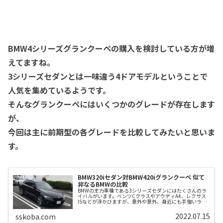
BMW4シリーズグランクーペの購入を検討している方が増
えてますね。
3シリーズセダンとは一味違う4ドアモデルということで
人気を集めているようです。
そんなグランクーペにはいくつかのグレードが存在します
が、
今回は主に前期型の各グレードを比較してみたいと思いま
す。
BMW320iセダン対BMW420iグランクーペ 似て
非なるBMWの比較
BMWの主力車種である3シリーズセダンにはたくさんのラ
イバルがいます。ベンツCクラスやアウディA4、レクサス
ISなどが浮かびますが、意外や意外、身近にも手強いライ
バルがいます。それがBMW4シリーズグランクーペです。
関連記事出展：Osaka...
2022.07.15
sskoba.com