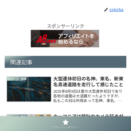
sskoba
スポンサーリンク
関連記事
大型連休初日の名神、東名、新東
ニュース・情報
名高速道路を走行して感じたこと
2025年8月9日は夏の大型連休初日であり
各地の道路は大混雑だったようですが、
私もこの日は所用あって名神、東名、新
東名を一日中走ってました。今回は激混
みお約束と言われる大型連休初日の高速
道路を走った印象をまとめてみます。関
カーマニアは時計やカメラ好きが
ニュース・情報
連記事意外と空いて...
多いですが、実はギターも大好
き？
プライバシーポリシー