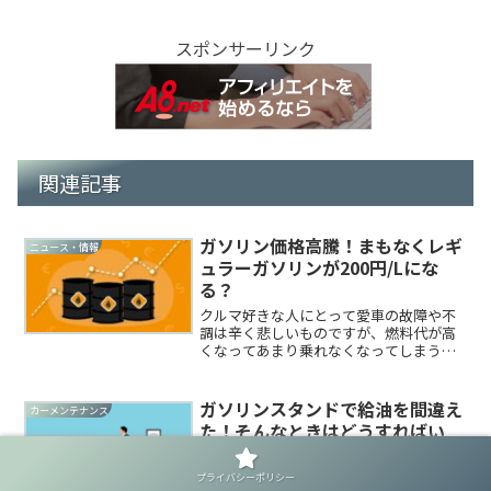
スポンサーリンク
関連記事
ガソリン価格高騰！まもなくレギ
ニュース・情報
ュラーガソリンが200円/Lにな
る？
クルマ好きな人にとって愛車の故障や不
調は辛く悲しいものですが、燃料代が高
くなってあまり乗れなくなってしまうの
も厳しいものです。この秋以降、石油価
格が異常なほど高騰する恐れがありま
す。気軽にクルマやバイクに乗れなくな
ガソリンスタンドで給油を間違え
カーメンテナンス
っちゃうんでしょうか…関連...
た！そんなときはどうすればい
い？
ガソリンスタンドでは主にハイオクガソ
プライバシーポリシー