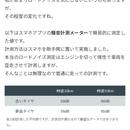
が、
その程度の変化ですね。
以下はスマホアプリの
騒音計測メーター
で簡易的に測定し
た値です。
計測方法はスマホを助手席に置いて実施しました。
本当のロードノイズ測定はエンジンを切って惰性で車両を
空走させて計測しますが、
そんなことは無理なので普通に走っての計測です。
時速30km
時速50km
古いタイヤ
58dB
66dB
新品タイヤ
56dB
65dB
各10回計測した平均値ですが、計測日が異なるので厳密なデータではありませ
ん。