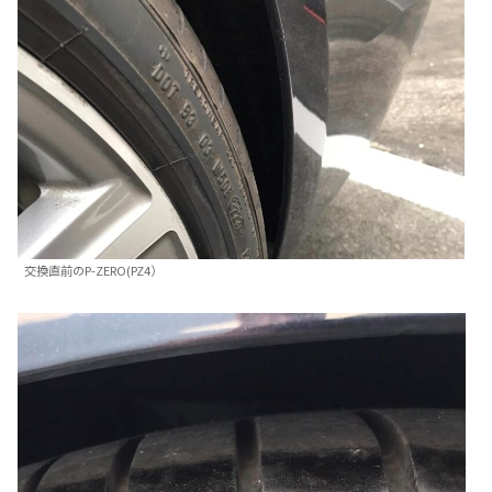
交換直前のP-ZERO(PZ4）