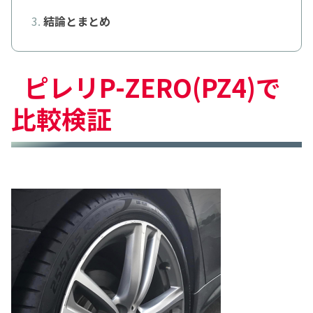
結論とまとめ
ピレリP-ZERO(PZ4)で
比較検証