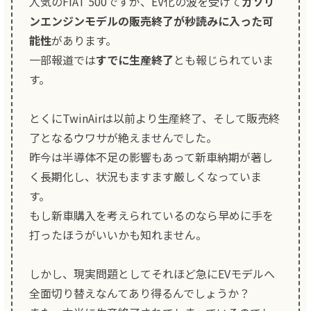
人気のFIAT 500ですが、EV化の波を受けて
ガソリ
ンエンジンモデルの販売終了が秒読みに入った可
能性
があります。
一部報道では
すでに生産終了
とも報じられていま
す。
とくにTwinAirは以前より生産終了、そして販売終
了となるウワサが絶えませんでした。
昨今は半導体不足の影響もあって新車納期が著し
く長期化し、状況もますます厳しくなっていま
す。
もし新車購入を考えられているのなら早めに手を
打ったほうがいいかも知れません。
しかし、現実問題としてそれほど急にEVモデルへ
全面切り替えなんてあり得るんでしょうか？