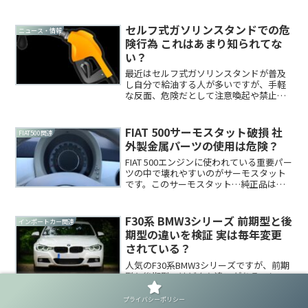
いい、多くのフィアットオーナーから歓
迎されています。しかし、状況によって
は乗り難さに繋がるケースもあるようで
セルフ式ガソリンスタンドでの危
ニュース・情報
す。今回はヒル...
険行為 これはあまり知られてな
い？
最近はセルフ式ガソリンスタンドが普及
し自分で給油する人が多いですが、手軽
な反面、危険だとして注意喚起や禁止さ
れている行為がいくつかあります。今回
は誰でも知ってる危険行為と意外と知ら
れていない危険行為をご紹介します。関
FIAT 500サーモスタット破損 社
FIAT500関連
連記事関連記事関連記事誰...
外製金属パーツの使用は危険？
FIAT 500エンジンに使われている重要パー
ツの中で壊れやすいのがサーモスタット
です。このサーモスタット…純正品は冷
却水の配管接続部がなぜか樹脂製ででき
ており、異常な圧力が加わったりすると
これがよく破損します。今回はこの壊れ
F30系 BMW3シリーズ 前期型と後
インポートカー関連
やすいことで有...
期型の違いを検証 実は毎年変更
されている？
人気のF30系BMW3シリーズですが、前期
型と後期型ではどんな違いがあるでしょ
うか？実は結論を言ってしまうと実際は
生産年ごとに違いがあって、単純に前期
プライバシーポリシー