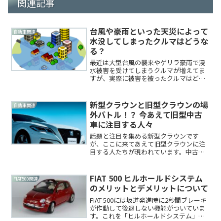
関連記事
台風や豪雨といった天災によって
自動車関連
水没してしまったクルマはどうな
る？
最近は大型台風の襲来やゲリラ豪雨で浸
水被害を受けてしまうクルマが増えてま
すが、実際に被害を被ったクルマはどの
ように処理されるんでしょうか？今回は
台風や豪雨などで全損被害を受けたクル
マのその後についてご紹介します。関連
新型クラウンと旧型クラウンの場
自動車関連
記事関連記事被災車両の実...
外バトル！？ 今あえて旧型中古
車に注目する人々
話題と注目を集める新型クラウンです
が、ここに来てあえて旧型クラウンに注
目する人たちが現われています。中古車
市場でも15代目クラウンの価格がじわじ
わ上昇を始めているようです。一体、何
が起きているのでしょうか？関連記事新
FIAT 500 ヒルホールドシステム
FIAT500関連
型クラウンにがっかりした...
のメリットとデメリットについて
FIAT 500には坂道発進時に2秒間ブレーキ
が作動して後退しない機能がついていま
す。これを「ヒルホールドシステム」と