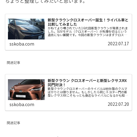
ちょっと整理してみたいと思います。
新型クラウンクロスオーバー誕生！ライバル車と
比較してみました
かねてより噂されていた16代目新型クラウンが発表されま
した。SUVモデル（クロスオーバー）が先陣を切るという
過去にない展開です。今回の新型クラウンはまずクロスオ
ーバーが登場し、今後一年半ほどかけて合計4つのモデル
バリエーションが姿を現すそう...
2022.07.17
sskoba.com
関連記事
新型クラウン クロスオーバーと新型レクサスRX
同門対決！
新型クラウンクロスオーバーのライバルは他社製のクルマ
ばかりとは限りません。もしかしたら同じトヨタ一門の新
型レクサスRXこそもっとも身近なライバルになるかも知れ
ません。ただ、この新型レクサスRXはいまだにベールに包
まれていて詳細が見えておらず...
2022.07.20
sskoba.com
関連記事